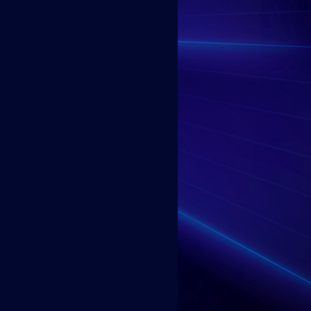
8
сландии призывают
котировать Евровидение в
аиле