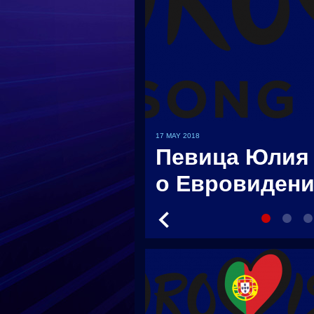
17 MAY 2018
ссияне
Певица Юлия
a
о Евровиден