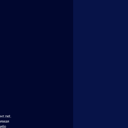
т.net.
рямая
либо