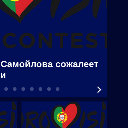
16 MAY 201
В И
 Самойлова сожалеет
бой
ии
Изр