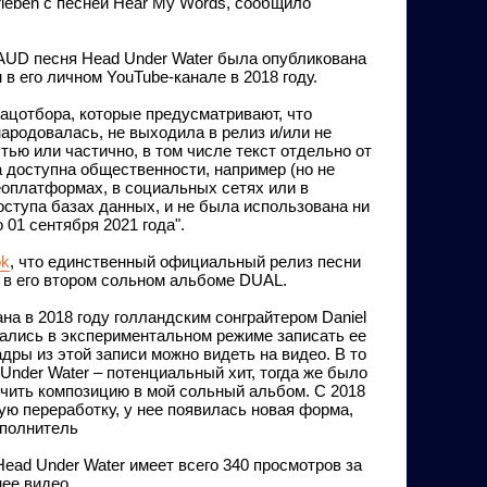
leben с песней Hear My Words, сообщило
AUD песня Head Under Water была опубликована
в его личном YouTube-канале в 2018 году.
ацотбора, которые предусматривают, что
ародовалась, не выходила в релиз и/или не
ью или частично, в том числе текст отдельно от
а доступна общественности, например (но не
еоплатформах, в социальных сетях или в
оступа базах данных, и не была использована ни
 01 сентября 2021 года".
ok
, что единственный официальный релиз песни
а в его втором сольном альбоме DUAL.
на в 2018 году голландским сонграйтером Daniel
ытались в экспериментальном режиме записать ее
дры из этой записи можно видеть на видео. В то
Under Water – потенциальный хит, тогда же было
чить композицию в мой сольный альбом. С 2018
ую переработку, у нее появилась новая форма,
сполнитель
Head Under Water имеет всего 340 просмотров за
нее видео.