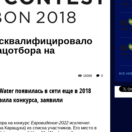
исквалифицировало
ацотбора на
ВСЕ НО
18399
0
Water появилась в сети еще в 2018
вила конкурса, заявили
ора на конкурс
Евровидение-2022
исключил
 Каращука) из списка участников. Его место в