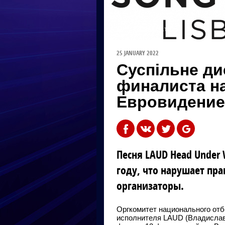
ФОТО: EUROVISION.TV
25 JANUARY 2022
Суспільне д
финалиста н
Евровидение
Песня LAUD Head Under 
году, что нарушает пра
организаторы.
Оргкомитет национального отб
исполнителя LAUD (Владислава