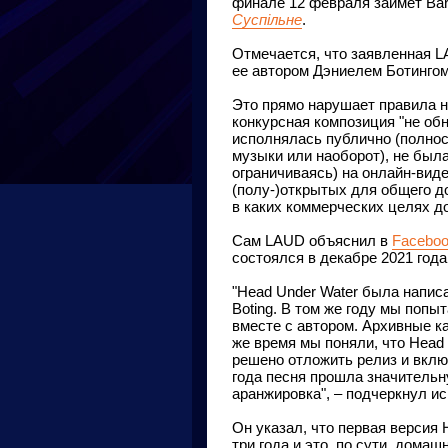
финале 12 февраля займет Bar
Суспільне
.
Отмечается, что заявленная L
ее автором Дэниелем Ботингом 
Это прямо нарушает правила н
конкурсная композиция "не обн
исполнялась публично (полност
музыки или наоборот), не был
ограничиваясь) на онлайн-вид
(полу-)открытых для общего д
в каких коммерческих целях до
Сам LAUD объяснил в
Facebo
состоялся в декабре 2021 год
"Head Under Water была написа
Boting. В том же году мы поп
вместе с автором. Архивные ка
же время мы поняли, что Head 
решено отложить релиз и вклю
года песня прошла значительн
аранжировка", – подчеркнул и
Он указал, что первая версия 
три года и это, по сути, домаш