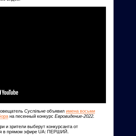
иовещатель
Суспільне
объявил
имена восьми
бора
на песенный конкурс
Евровидение-2022.
ри и зрители выберут конкурсанта от
ля в прямом эфире UA: ПЕРШИЙ.