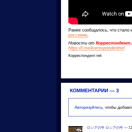
Ранее сообщалось, что стало 
россияне
.
Новости от
Корреспондент.
https://t.me/korrespondentnet
Корреспондент.net
КОММЕНТАРИИ —
3
Авторизуйтесь
, чтобы добав
ロシアの牛 ロシアの牛
— 12