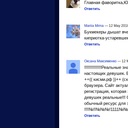
Главная фаворитка,Ю
Ответить
Mariia Mirna
— 12 May 201
Букмекеры дышат вче
киприотка-устаревшее
Ответить
Оксана Максименко
— 12 
!!!!!!!!!!!!!!!Реальны
настоящих девушек. В
++(( кисми.рф ))++ (
браузера. Сайт актуа
регистрация, которая
девушек реальные!!! 
обычный ресурс для 
!!!!№!!№№№!1111№№№
Ответить