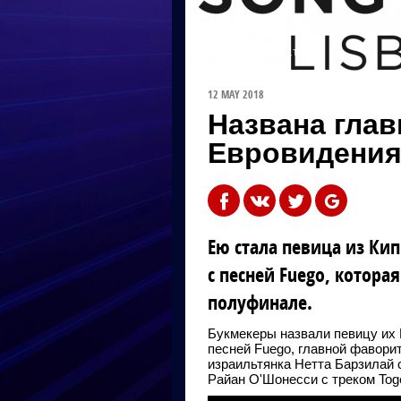
ФОТО: EUROVISION.TV
12 MAY 2018
Названа гла
Евровидения
Ею стала певица из Ки
с песней Fuego, котора
полуфинале.
Букмекеры назвали певицу их 
песней Fuego, главной фавори
израильтянка Нетта Барзилай с
Райан О'Шонесси с треком Toge