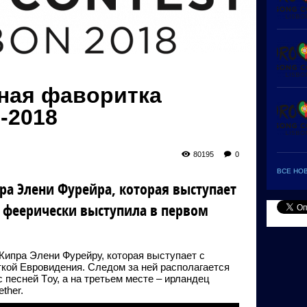
вная фаворитка
-2018
80195
0
ВСЕ НО
пра Элени Фурейра, которая выступает
я феерически выступила в первом
Кипра Элени Фурейру, которая выступает с
ткой Евровидения. Следом за ней располагается
 песней Tоу, а на третьем месте – ирландец
ther.