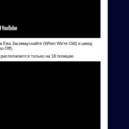
а Ева Засимаускайте (When We’re Old) и швед
u Off).
 располагается только на 18 позиции.