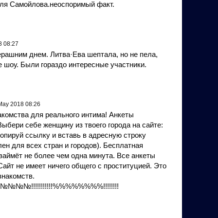
ля Самойлова.неоспоримый факт.
8 08:27
рашним днем. Литва·Ева шептала, но не пела,
 шоу. Были гораздо интересные участники.
May 2018 08:26
е знакомства для реального интима! Анкеты
ыбери себе женщину из твоего города на сайте:
скопируй ссылку и вставь в адресную строку
лен для всех стран и городов). Бесплатная
 займёт не более чем одна минута. Все анкеты
Сайт не имеет ничего общего с проституцией. Это
знакомств.
№№№!!!!!!!!!!!%%%%%%%%!!!!!!!!