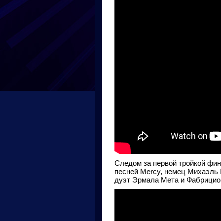
Следом за первой тройкой фи
песней Mercy, немец Михаэль Ш
дуэт Эрмала Мета и Фабрицио М