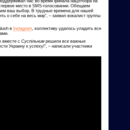
поддерживал нас во время финала нацотбора на
 первое место в SMS-голосовании. Обещаем
аем ваш выбор. В трудные времена для нашей
ь о себе на весь мир", – заявил вокалист группы
alush в
Instagram
, коллективу удалось уладить все
ами.
ы вместе с
Суспільним
решили все важные
сти Украину к успеху!", – написали участники