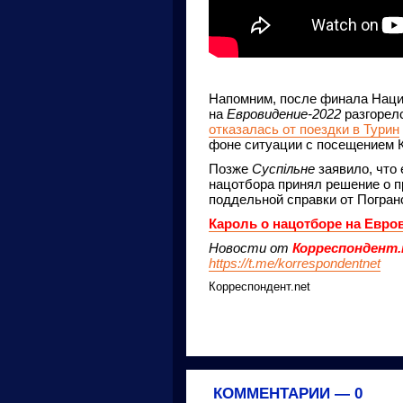
Напомним, после финала Наци
на
Евровидение-2022
разгорел
отказалась от поездки в Турин
фоне ситуации с посещением К
Позже
Суспільне
заявило, что
нацотбора принял решение о п
поддельной справки от Погра
Кароль о нацотборе на Евров
Новости от
Корреспондент.
https://t.me/korrespondentnet
Корреспондент.net
КОММЕНТАРИИ —
0