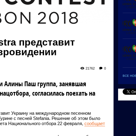
stra представит
Евровидении
21762
0
ВСЕ НО
и Алины Паш группа, занявшая
нацотбора, согласилась поехать на
ставит Украину на международном песенном
урине с песней Stefania. Решение об этом было
тета Национального отбора 22 февраля,
сообщает