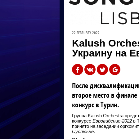
ФОТО: EUROVISION.TV
22 FEBRUARY 2022
Kalush Orche
Украину на 
После дисквалификаци
второе место в финале 
конкурс в Турин.
Группа Kalush Orchestra пред
конкурсе
Евровидение-2022
в Т
принято на заседании оргкоми
Суспільне
.