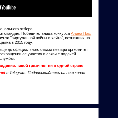
онального отбора
ся скандал. Победительница конкурса
Алина Паш
из-за "виртуальной войны и хейта", возникших на
рыма в 2015 году.
 еще до официального отказа певицы оргкомитет
рекращении ее участия в связи с подачей
нслужбы.
идение: такой грязи нет ни в одной стране
net
в Telegram. Подписывайтесь на наш канал