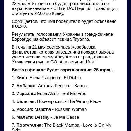
22 мая. В Украине он будет транслироваться по
двум телеканалам - СТБ и UA: Перший. Трансляция
стартует в 22:00 по Киеву.
Сообщается, что имя победителя будет объявлено
в 01:40.
Результаты голосования Украины в гранд-финале
Евровидения объявит певица Tayanna.
В ночь на 21 мая состоялась жеребьевка
финалистов, которая определила порядок выхода
участников на сцену Ahoy Arena в гранд-финале.
Украинская группа GO_A выступит 19-й.
Всего в финале будут соревноваться 26 стран.
1.
Кипр:
Elena Tsagrinou - El Diablo
2.
Албания:
Anxhela Peristeri - Karma
3.
Израиль
: Eden Alene - Set Me Free
4.
Бельгия:
Hooverphonic - The Wrong Place
5.
Россия:
Manizha - Russian Woman
6.
Мальта:
Destiny - Je Me Casse
7.
Португалия:
The Black Mamba - Love Is On My
Side