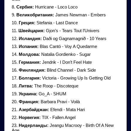
8.
Сербия:
Hurricane - Loco Loco
9.
Великобритания:
James Newman - Embers
10.
Греция:
Stefania - Last Dance
11.
Швейцария:
Gjon’s - Tears Tout l’Univers
12.
Исландия:
Daði og Gagnamagnið - 10 Years
13.
Испания:
Blas Cantó - Voy A Quedarme
14.
Молдова:
Natalia Gordienko - Sugar
15.
Германия:
Jendrik - I Don’t Feel Hate
16.
Финляндия:
Blind Channel - Dark Side
17.
Болгария:
Victoria - Growing Up Is Getting Old
18.
Литва:
The Roop - Discoteque
19.
Украина:
Go_A - SHUM
20.
Франция:
Barbara Pravi - Voilà
21.
Азербайджан:
Efendi - Mata Hari
22.
Норвегия:
TIX - Fallen Angel
23.
Нидерланды:
Jeangu Macrooy - Birth Of A New
Age