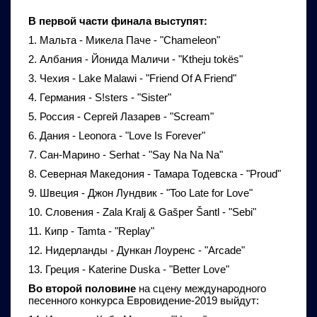
В первой части финала выступят:
1. Мальта - Микела Паче - "Chameleon"
2. Албания - Йонида Маличи - "Ktheju tokës"
3. Чехия - Lake Malawi - "Friend Of A Friend"
4. Германия - S!sters - "Sister"
5. Россия - Сергей Лазарев - "Scream"
6. Дания - Leonora - "Love Is Forever"
7. Сан-Марино - Serhat - "Say Na Na Na"
8. Северная Македония - Тамара Тодевска - "Proud"
9. Швеция - Джон Лундвик - "Too Late for Love"
10. Словения - Zala Kralj & Gašper Šantl - "Sebi"
11. Кипр - Tamta - "Replay"
12. Нидерланды - Дункан Лоуренс - "Arcade"
13. Греция - Katerine Duska - "Better Love"
Во второй половине
на сцену международного
песенного конкурса Евровидение-2019 выйдут: