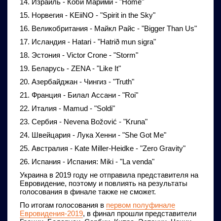
14. Израиль - Коби Марими - "Home"
15. Норвегия - KEiiNO - "Spirit in the Sky"
16. Великобритания - Майкл Райс - "Bigger Than Us"
17. Исландия - Hatari - "Hatrið mun sigra"
18. Эстония - Victor Crone - "Storm"
19. Беларусь - ZENA - "Like It"
20. Азербайджан - Чингиз - "Truth"
21. Франция - Билал Ассани - "Roi"
22. Италия - Mamud - "Soldi"
23. Сербия - Nevena Božović - "Kruna"
24. Швейцария - Лука Хенни - "She Got Me"
25. Австралия - Kate Miller-Heidke - "Zero Gravity"
26. Испания - Испания: Miki - "La venda"
Украина в 2019 году не отправила представителя на
Евровидение, поэтому и повлиять на результаты
голосования в финале также не сможет.
По итогам голосования в
первом полуфинале
Евровидения-2019
, в финал прошли представители