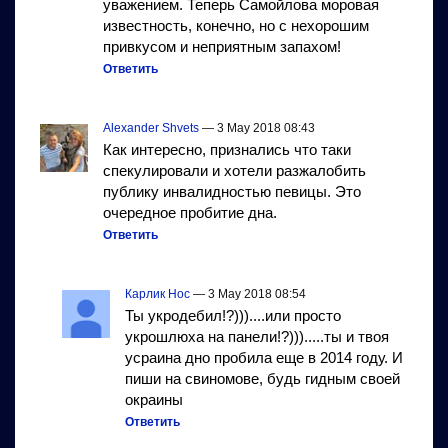
уважением. Теперь Самойлова моровая
известность, конечно, но с нехорошим
привкусом и неприятным запахом!
Ответить
Alexander Shvets
— 3 May 2018 08:43
Как интересно, признались что таки
спекулировали и хотели разжалобить
публику инвалидностью певицы. Это
очередное пробитие дна.
Ответить
Карлик Нос
— 3 May 2018 08:54
Ты укродебил!?)))....или просто
укрошлюха на панели!?))).....ты и твоя
усраина дно пробила еще в 2014 году. И
пиши на свиномове, будь гидным своей
окраины
Ответить