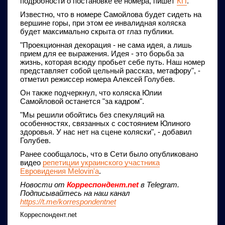
подробности о постановке ее номера, пишет
КП
.
Известно, что в номере Самойлова будет сидеть на
вершине горы, при этом ее инвалидная коляска
будет максимально скрыта от глаз публики.
"Проекционная декорация - не сама идея, а лишь
прием для ее выражения. Идея - это борьба за
жизнь, которая всюду пробьет себе путь. Наш номер
представляет собой цельный рассказ, метафору", -
отметил режиссер номера Алексей Голубев.
Он также подчеркнул, что коляска Юлии
Самойловой останется "за кадром".
"Мы решили обойтись без спекуляций на
особенностях, связанных с состоянием Юлиного
здоровья. У нас нет на сцене коляски", - добавил
Голубев.
Ранее сообщалось, что в Сети было опубликовано
видео
репетиции украинского участника
Евровидения Melovin'a
.
Новости от
Корреспондент.net
в Telegram.
Подписывайтесь на наш канал
https://t.me/korrespondentnet
Корреспондент.net