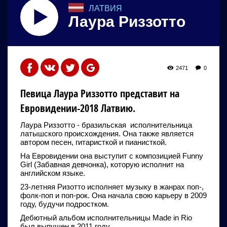
ЛАТВИЯ
Лаура Риззотто
2471
0
Певица Лаура Риззотто представит на
Евровидении-2018 Латвию.
Лаура Риззотто - бразильская исполнительница
латышского происхождения. Она также является
автором песен, гитаристкой и пианисткой.
На Евровидении она выступит с композицией Funny
Girl (Забавная девчонка), которую исполнит на
английском языке.
23-летняя Ризотто исполняет музыку в жанрах поп-,
фолк-поп и поп-рок. Она начала свою карьеру в 2009
году, будучи подростком.
Дебютный альбом исполнительницы Made in Rio
был выпущен в 2011 году.